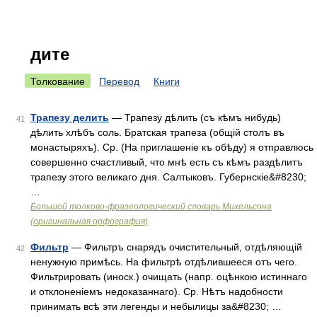
дите
Толкование
Перевод
Книги
Трапезу делить
— Трапезу дѣлить (съ кѣмъ нибудь)
41
дѣлить хлѣбъ соль. Братская трапеза (общій столъ въ
монастыряхъ). Ср. (На приглашеніе къ обѣду) я отправлюсь
совершенно счастливый, что мнѣ есть съ кѣмъ раздѣлитъ
трапезу этого великаго дня. Салтыковъ. Губернскіе&#8230;
…
Большой толково-фразеологический словарь Михельсона
(оригинальная орфография)
Фильтр
— Фильтръ снарядъ очистительный, отдѣляющій
42
ненужную примѣсь. На фильтрѣ отдѣлившееся отъ чего.
Фильтрировать (иноск.) очищать (напр. оцѣнкою истиннаго
и отклоненіемъ недоказаннаго). Ср. Нѣтъ надобности
принимать всѣ эти легенды и небылицы за&#8230; …