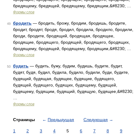
бредящему, бредящей, бредящему, бредящим,&#8230; …
Формы слов
бродить
— бродить, брожу, бродим, бродишь, бродите,
49
бродит, бродят, бродя, бродил, бродила, бродило, бродили,
броди, бродите, бродящий, бродящая, бродящее,
бродящие, бродящего, бродящей, бродящего, бродящих,
бродящему, бродящей, бродящему, бродящим,&#8230; …
Формы слов
будить
— будить, бужу, будим, будишь, будите, будит,
50
будят, будя, будил, будила, будило, будили, буди, будите,
будящий, будящая, будящее, будящие, будящего,
будящей, будящего, будящих, будящему, будящей,
будящему, будящим, будящий, будящую, будящее,&#8230;
…
Формы слов
Страницы
←
Предыдущая
Следующая
→
1
2
3
4
5
6
7
8
9