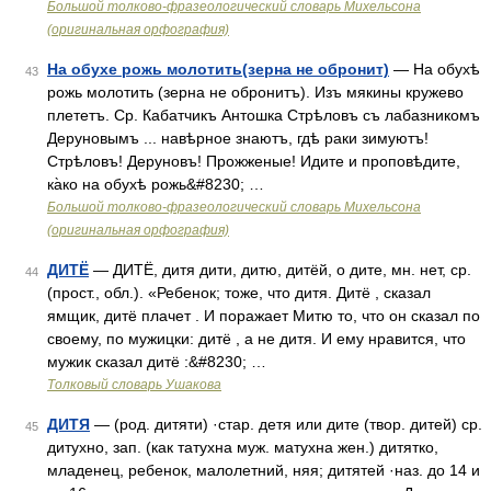
Большой толково-фразеологический словарь Михельсона
(оригинальная орфография)
На обухе рожь молотить(зерна не обронит)
— На обухѣ
43
рожь молотить (зерна не обронитъ). Изъ мякины кружево
плететъ. Ср. Кабатчикъ Антошка Стрѣловъ съ лабазникомъ
Деруновымъ ... навѣрное знаютъ, гдѣ раки зимуютъ!
Стрѣловъ! Деруновъ! Прожженые! Идите и проповѣдите,
ка̀ко на обухѣ рожь&#8230; …
Большой толково-фразеологический словарь Михельсона
(оригинальная орфография)
ДИТЁ
— ДИТЁ, дитя дити, дитю, дитёй, о дите, мн. нет, ср.
44
(прост., обл.). «Ребенок; тоже, что дитя. Дитё , сказал
ямщик, дитё плачет . И поражает Митю то, что он сказал по
своему, по мужицки: дитё , а не дитя. И ему нравится, что
мужик сказал дитё :&#8230; …
Толковый словарь Ушакова
ДИТЯ
— (род. дитяти) ·стар. детя или дите (твор. дитей) ср.
45
дитухно, зап. (как татухна муж. матухна жен.) дитятко,
младенец, ребенок, малолетний, няя; дитятей ·наз. до 14 и