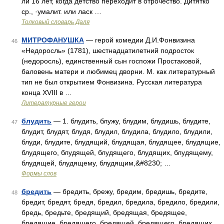
ли 16 лет, когда детство переходит в отрочество. Дитятко
ср., ·умалит. или ласк …
Толковый словарь Даля
МИТРОФАНУШКА
— герой комедии Д.И.Фонвизина
46
«Недоросль» (1781), шестнадцатилетний подросток
(недоросль), единственный сын госпожи Простаковой,
баловень матери и любимец дворни. М. как литературный
тип не был открытием Фонвизина. Русская литература
конца XVIII в …
Литературные герои
блудить
— 1. блудить, блужу, блудим, блудишь, блудите,
47
блудит, блудят, блудя, блудил, блудила, блудило, блудили,
блуди, блудите, блудящий, блудящая, блудящее, блудящие,
блудящего, блудящей, блудящего, блудящих, блудящему,
блудящей, блудящему, блудящим,&#8230; …
Формы слов
бредить
— бредить, брежу, бредим, бредишь, бредите,
48
бредит, бредят, бредя, бредил, бредила, бредило, бредили,
бредь, бредьте, бредящий, бредящая, бредящее,
бредящие, бредящего, бредящей, бредящего, бредящих,